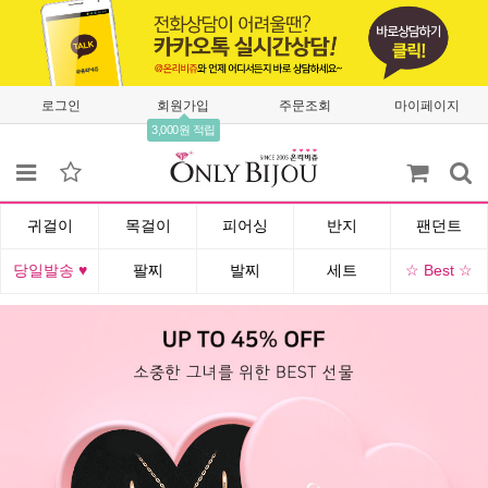
로그인
회원가입
주문조회
마이페이지
3,000원 적립
귀걸이
목걸이
피어싱
반지
팬던트
당일발송 ♥
팔찌
발찌
세트
☆ Best ☆