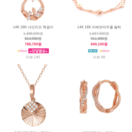
14K 18K 샤인리프 목걸이
14K 18K 리베르따두줄 팔찌
1,488,000원
1,667,000원
813,000원
911,000원
788,700원
840,100원
리뷰 145
리뷰 98