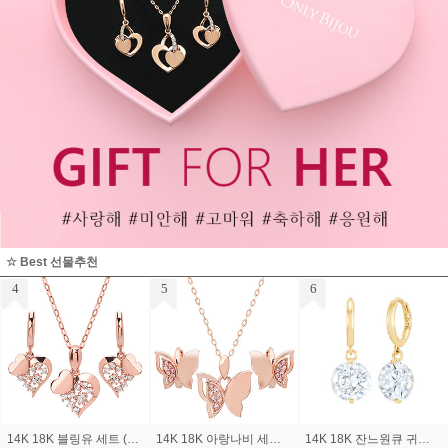
☆ Best 선물추천
7
8
9
14K 18K 트와일진주 목걸이
14K 18K 레이드써클 팔찌
14K 18K 까미유큐빅링 귀걸이 (소)