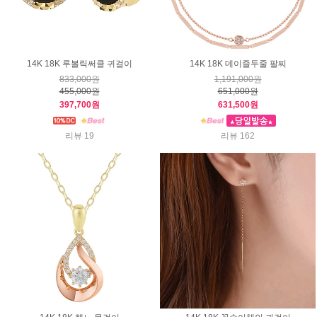
14K 18K 루볼릭써클 귀걸이
14K 18K 데이즐두줄 팔찌
833,000원
1,191,000원
455,000원
651,000원
397,700원
631,500원
리뷰 19
리뷰 162