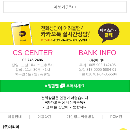
더보기
(
1
/
6
)
+
CS CENTER
BANK INFO
02-745-2486
(주)매리미
평일 : 오전 10시 ~ 오후 5시
우리 1005-902-142406
점심 : 11시 30분 ~ 1시
농협 317-0005-5004-01
휴무일 : 토 / 일 / 공휴일
국민 016701-04-056504
전화상담은 연결이 어렵습니다.
♥카카오톡 or 네이버톡톡♥
가장 빠른 상담이 가능합니다.
이용안내
이용약관
개인정보취급방침
PC버전
(주)매리미