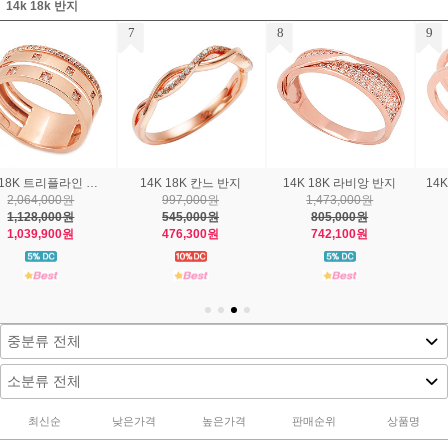
14k 18k 반지
7
8
9
14K 18K 칸느 반지
14K 18K 라비앙 반지
14K 18K 트윈라인 반지
997,000원
1,473,000원
1,100,000원
545,000원
805,000원
601,000원
476,300원
742,100원
553,900원
최신순
낮은가격
높은가격
판매순위
상품명