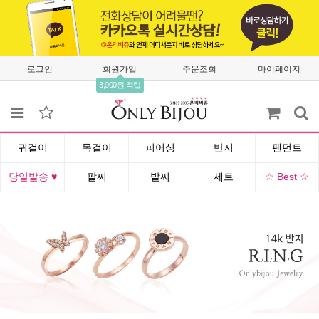
로그인
회원가입
주문조회
마이페이지
3,000원 적립
귀걸이
목걸이
피어싱
반지
팬던트
당일발송 ♥
팔찌
발찌
세트
☆ Best ☆