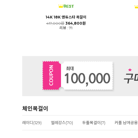
14K 18K 앤듀스타 목걸이
417,000원
364,800원
리뷰 : 71
체인목걸이
레이디(129)
엘레강스(70)
두줄목걸이(7)
커플 남여공용(