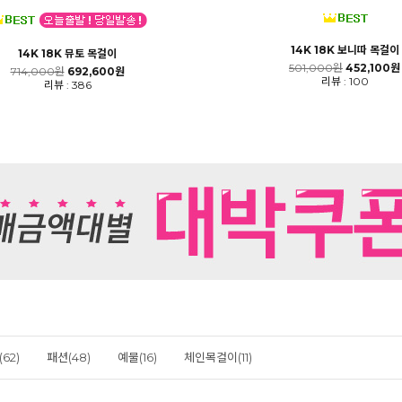
14K 18K 보니따 목걸이
14K 18K 뮤토 목걸이
501,000원
452,100원
714,000원
692,600원
리뷰 : 100
리뷰 : 386
62)
패션(48)
예물(16)
체인목걸이(11)