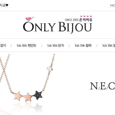
 지급♥
H
 목걸이
14k 18k 팬던트
14k 18k 반지
14k 18k 팔찌
14k 18k