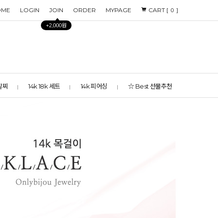
OME
LOGIN
JOIN
ORDER
MYPAGE
CART [
]
0
+2,000원
 발찌
14k 18k 세트
14k 피어싱
☆ Best 선물추천