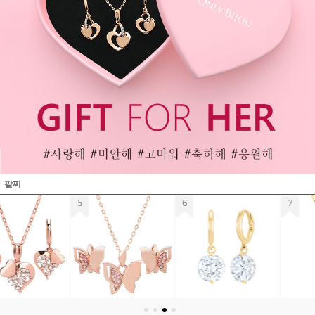
팔찌
7
8
9
14K 18K 트와일진주 목걸이
14K 18K 레이드써클 팔찌
14K 18K 까미유큐빅링 귀걸이 (소)