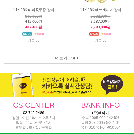
14K 18K 바비꽃두줄 팔찌
14K 18K 에브게니아 팔찌
809,000원
5,832,000원
442,000원
3,187,000원
407,400원
2,783,000원
리뷰 53
리뷰 53
더보기
(
1
/
3
)
+
CS CENTER
BANK INFO
02-745-2486
(주)매리미
평일 : 오전 10시 ~ 오후 5시
우리 1005-902-142406
점심 : 11시 30분 ~ 1시
농협 317-0005-5004-01
휴무일 : 토 / 일 / 공휴일
국민 016701-04-056504