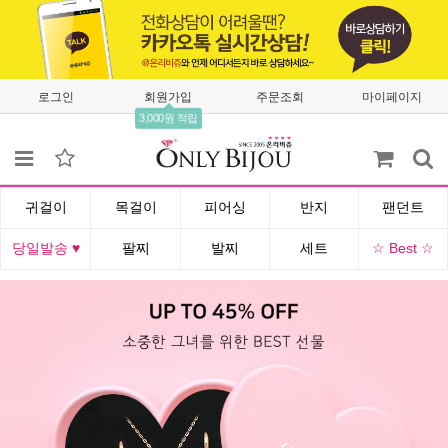
로그인
회원가입
주문조회
마이페이지
3,000원 적립
귀걸이
목걸이
피어싱
반지
팬던트
당일발송 ♥
팔찌
발찌
세트
☆ Best ☆