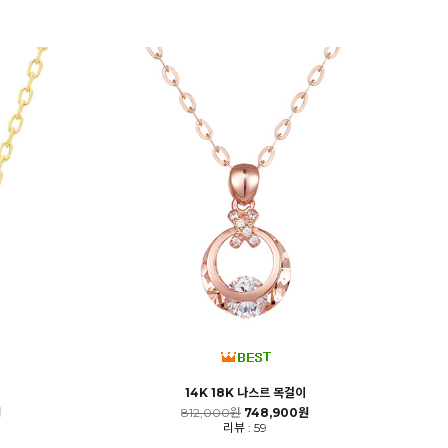
14K 18K 나스르 목걸이
원
812,000원
748,900원
리뷰 : 59