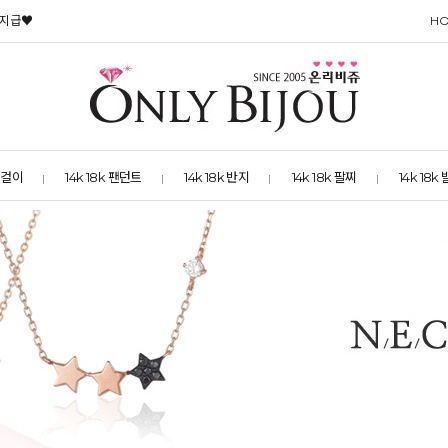
 지급♥
H
 목걸이
14k 18k 팬던트
14k 18k 반지
14k 18k 팔찌
14k 18k