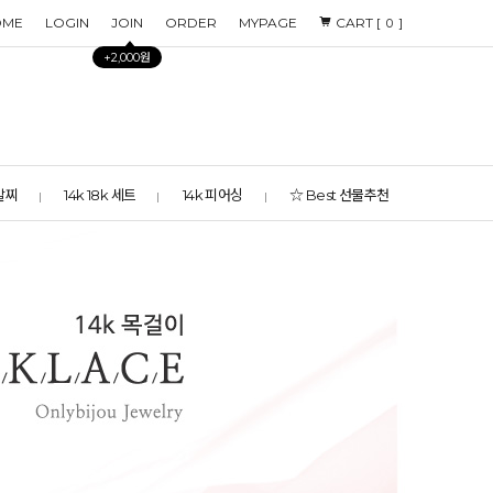
OME
LOGIN
JOIN
ORDER
MYPAGE
CART [
]
0
+2,000원
 발찌
14k 18k 세트
14k 피어싱
☆ Best 선물추천