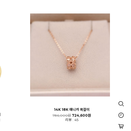
14K 18K 애니카 목걸이
이
786,000원
724,600원
리뷰 : 45
원