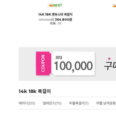
14K 18K 앤듀스타 목걸이
417,000원
364,800원
리뷰 : 71
14k 18k 목걸이
레이디(129)
엘레강스(70)
두줄목걸이(7)
커플 남여공용(