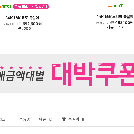
14K 18K 보니따 목걸이
14K 18K 뮤토 목걸이
501,000원
452,100원
714,000원
692,600원
리뷰 : 100
리뷰 : 386
62)
패션(48)
예물(16)
체인목걸이(11)