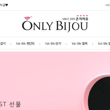
 지급♥
H
 목걸이
14k 18k 팬던트
14k 18k 반지
14k 18k 팔찌
14k 18k