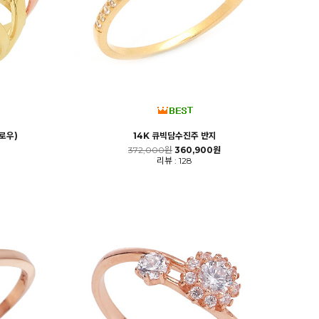
옐로우)
14K 큐빅담수진주 반지
372,000원
360,900원
리뷰 : 128