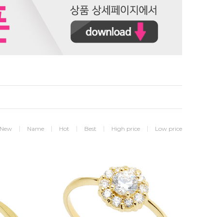
New
Name
Hot
Best
High price
Low price