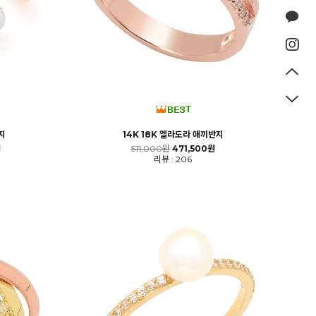
지
14K 18K 엘라도라 애끼반지
원
511,000원
471,500원
리뷰 : 206