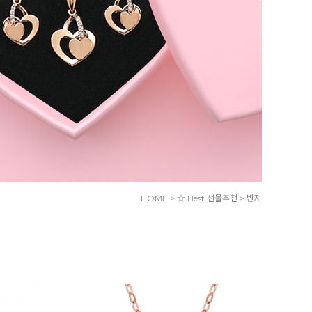
HOME
>
☆ Best 선물추천
>
반지