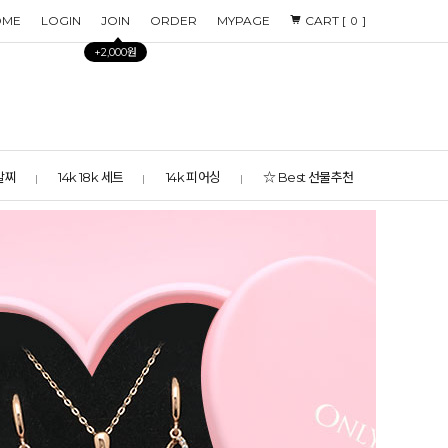
OME
LOGIN
JOIN
ORDER
MYPAGE
CART [
]
0
+2,000원
 발찌
14k 18k 세트
14k 피어싱
☆ Best 선물추천