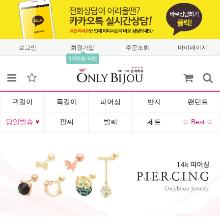
로그인
회원가입
주문조회
마이페이지
3,000원 적립
귀걸이
목걸이
피어싱
반지
팬던트
당일발송 ♥
팔찌
발찌
세트
☆ Best ☆