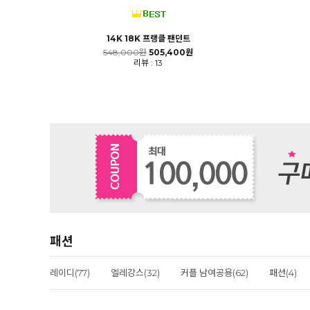
14K 18K 프랭클 팬던트
548,000원
505,400원
리뷰 : 13
패션
레이디(77)
엘레강스(32)
커플 남여공용(62)
패션(4)