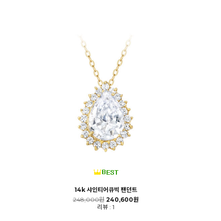
14k 샤인티어큐빅 팬던트
248,000원
240,600원
리뷰 : 1