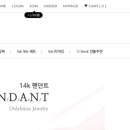
OME
LOGIN
JOIN
ORDER
MYPAGE
CART [
]
0
+2,000원
 발찌
14k 18k 세트
14k 피어싱
☆ Best 선물추천