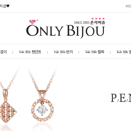
 지급♥
H
 목걸이
14k 18k 팬던트
14k 18k 반지
14k 18k 팔찌
14k 18k