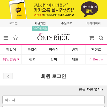
로그인
회원가입
주문조회
마이페이지
3,000원 적립
귀걸이
목걸이
피어싱
반지
팬던트
당일발송 ♥
팔찌
발찌
세트
☆ Best ☆
회원 로그인
한글 자판 열기