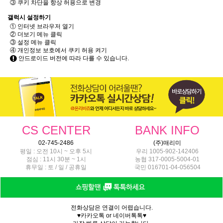
③ 쿠키 차단을 항상 허용으로 변경
갤럭시 설정하기
① 인터넷 브라우저 열기
② 더보기 메뉴 클릭
③ 설정 메뉴 클릭
④ 개인정보 보호에서 쿠키 허용 켜기
안드로이드 버전에 따라 다를 수 있습니다.
CS CENTER
BANK INFO
02-745-2486
(주)매리미
평일 : 오전 10시 ~ 오후 5시
우리 1005-902-142406
점심 : 11시 30분 ~ 1시
농협 317-0005-5004-01
휴무일 : 토 / 일 / 공휴일
국민 016701-04-056504
전화상담은 연결이 어렵습니다.
♥카카오톡 or 네이버톡톡♥