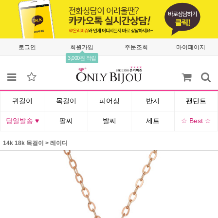
로그인
회원가입
주문조회
마이페이지
3,000원 적립
귀걸이
목걸이
피어싱
반지
팬던트
당일발송 ♥
팔찌
발찌
세트
☆ Best ☆
14k 18k 목걸이
>
레이디