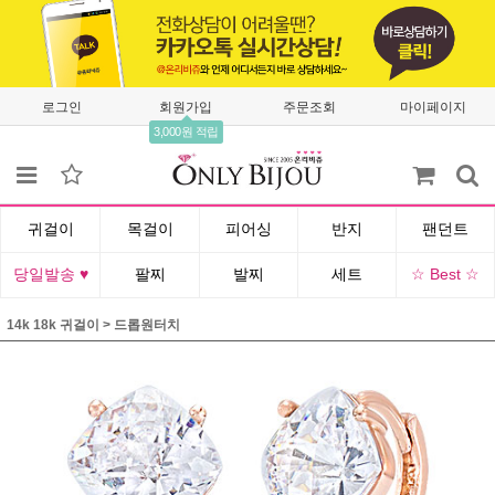
로그인
회원가입
주문조회
마이페이지
3,000원 적립
귀걸이
목걸이
피어싱
반지
팬던트
당일발송 ♥
팔찌
발찌
세트
☆ Best ☆
14k 18k 귀걸이
>
드롭원터치