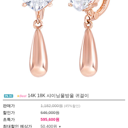
14K 18K 샤이닝물방울 귀걸이
판매가
1,182,000원
(
45
%할인)
할인가
646,000원
초특가
595,600
원
최대할인 예상가
50,400원