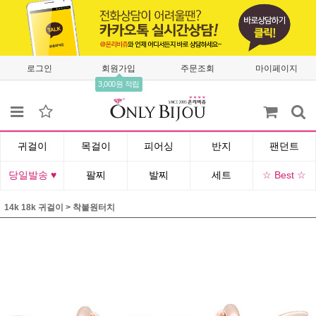
로그인
회원가입
주문조회
마이페이지
3,000원 적립
귀걸이
목걸이
피어싱
반지
팬던트
당일발송 ♥
팔찌
발찌
세트
☆ Best ☆
14k 18k 귀걸이
>
착붙원터치